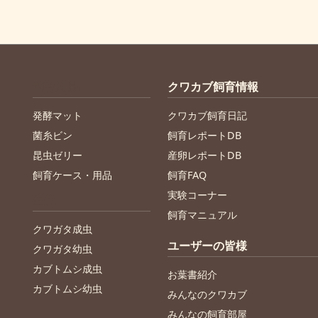
飼育用品
クワカブ飼育情報
発酵マット
クワカブ飼育日記
菌糸ビン
飼育レポートDB
昆虫ゼリー
産卵レポートDB
飼育ケース・用品
飼育FAQ
実験コーナー
生体
飼育マニュアル
クワガタ成虫
ユーザーの皆様
クワガタ幼虫
カブトムシ成虫
お葉書紹介
カブトムシ幼虫
みんなのクワカブ
みんなの飼育部屋