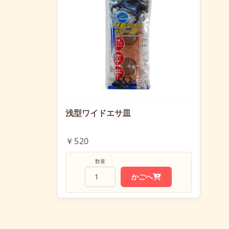
浅型ワイドエサ皿
￥520
数量
かごへ