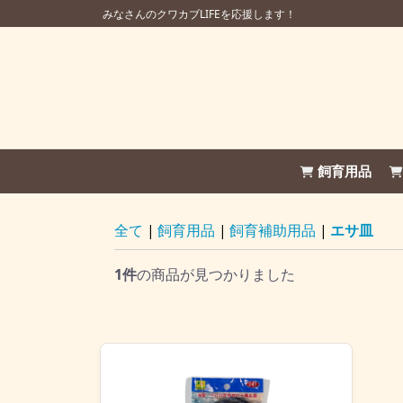
みなさんのクワカブLIFEを応援します！
飼育用品
全て
|
飼育用品
|
飼育補助用品
|
エサ皿
1件
の商品が見つかりました