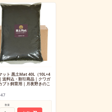
ット 黒土Mat 40L（10L×4
｜送料込・割引商品｜クワガ
カブト飼育用｜月夜野きのこ
947
数量