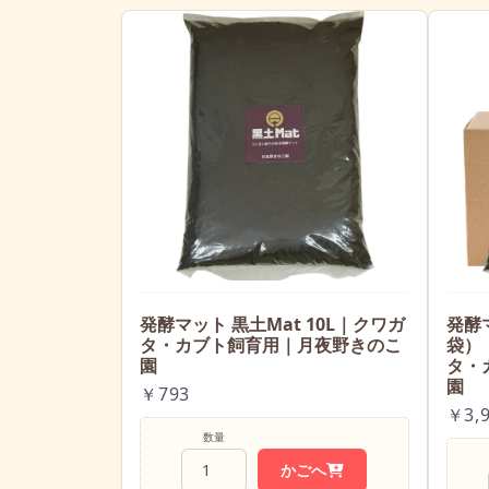
発酵マット 黒土Mat 10L｜クワガ
発酵マ
タ・カブト飼育用｜月夜野きのこ
袋）
園
タ・
園
￥793
￥3,
数量
かごへ