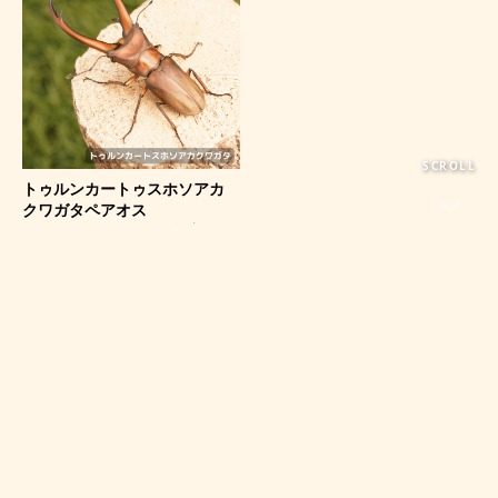
SCROLL
トゥルンカートゥスホソアカ
クワガタペアオス
65mmUP（スマトラ島産）累
代WD(虫)
￥16,008
SPECIAL CONTENTS
お買い得・特集コーナー