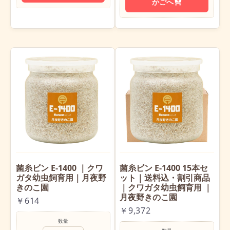
かごへ
菌糸ビン E-1400 ｜クワ
菌糸ビン E-1400 15本セ
ガタ幼虫飼育用｜月夜野
ット｜送料込・割引商品
きのこ園
｜クワガタ幼虫飼育用 ｜
月夜野きのこ園
￥614
￥9,372
数量