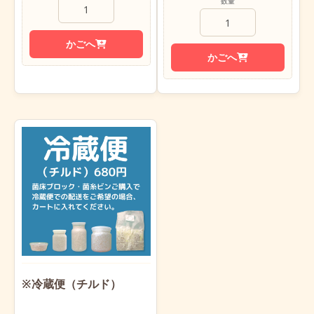
数量
かごへ
かごへ
※冷蔵便（チルド）