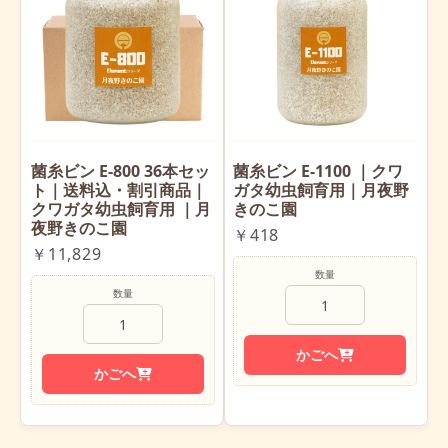
菌糸ビン E-800 36本セッ
菌糸ビン E-1100 ｜クワ
ト｜送料込・割引商品｜
ガタ幼虫飼育用｜月夜野
クワガタ幼虫飼育用 ｜月
きのこ園
夜野きのこ園
￥418
￥11,829
数量
数量
かごへ
かごへ