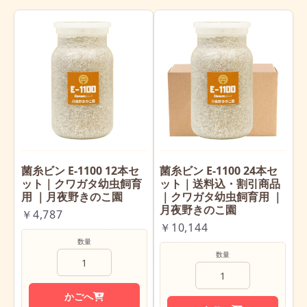
菌糸ビン E-1100 12本セ
菌糸ビン E-1100 24本セ
ット｜クワガタ幼虫飼育
ット｜送料込・割引商品
用 ｜月夜野きのこ園
｜クワガタ幼虫飼育用 ｜
月夜野きのこ園
￥4,787
￥10,144
数量
数量
かごへ