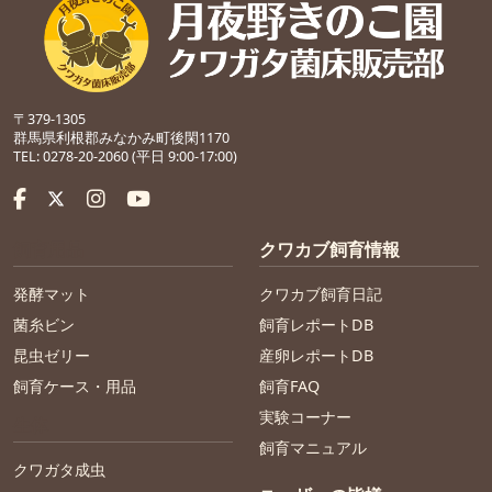
〒379-1305
群馬県利根郡みなかみ町後閑1170
TEL: 0278-20-2060 (平日 9:00-17:00)
飼育用品
クワカブ飼育情報
発酵マット
クワカブ飼育日記
菌糸ビン
飼育レポートDB
昆虫ゼリー
産卵レポートDB
飼育ケース・用品
飼育FAQ
実験コーナー
生体
飼育マニュアル
クワガタ成虫