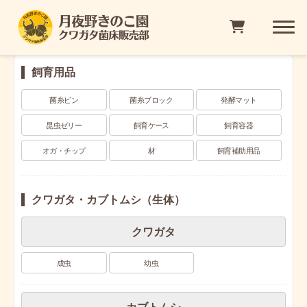
飼育用品
菌糸ビン
菌糸ブロック
発酵マット
昆虫ゼリー
飼育ケース
飼育容器
オガ・チップ
材
飼育補助用品
クワガタ・カブトムシ（生体）
クワガタ
成虫
幼虫