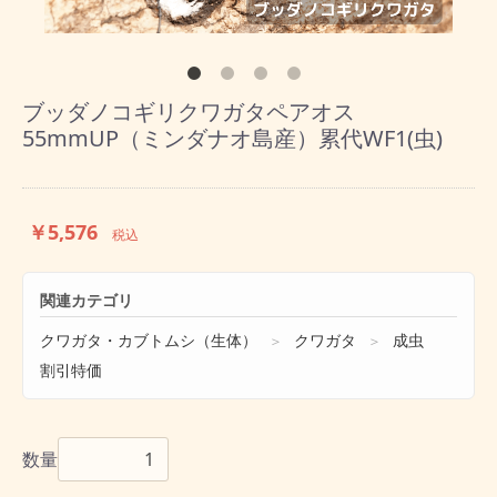
ブッダノコギリクワガタペアオス
55mmUP（ミンダナオ島産）累代WF1(虫)
￥5,576
税込
関連カテゴリ
クワガタ・カブトムシ（生体）
クワガタ
成虫
＞
＞
割引特価
数量