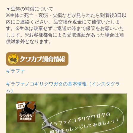
▼生体の補償について
※生体に死亡・衰弱・欠損などが見られたら到着後3日以
内にご連絡ください。品交換か返金にて補償いたしま
す。※生体は破棄せずご返送の時まで保管をお願いいた
します。※お客様都合による受取遅延があった場合は補
償対象外となります。
ギラファ
ギラファノコギリクワガタの基本情報（インスタグラ
ム）