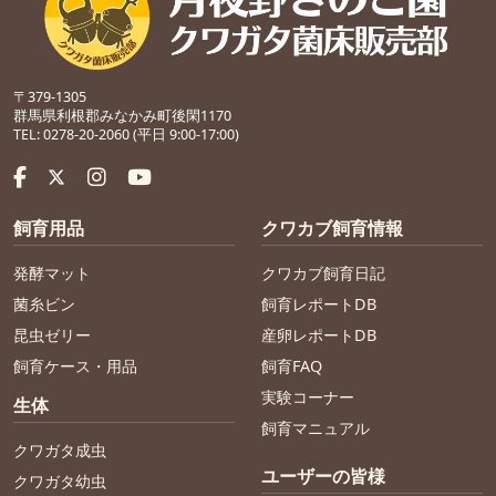
〒379-1305
群馬県利根郡みなかみ町後閑1170
TEL: 0278-20-2060 (平日 9:00-17:00)
飼育用品
クワカブ飼育情報
発酵マット
クワカブ飼育日記
菌糸ビン
飼育レポートDB
昆虫ゼリー
産卵レポートDB
飼育ケース・用品
飼育FAQ
実験コーナー
生体
飼育マニュアル
クワガタ成虫
ユーザーの皆様
クワガタ幼虫