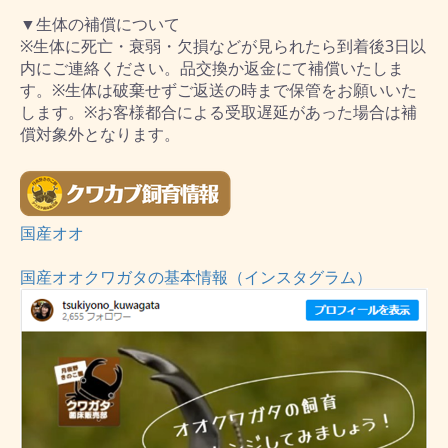
▼生体の補償について
※生体に死亡・衰弱・欠損などが見られたら到着後3日以
内にご連絡ください。品交換か返金にて補償いたしま
す。※生体は破棄せずご返送の時まで保管をお願いいた
します。※お客様都合による受取遅延があった場合は補
償対象外となります。
国産オオ
国産オオクワガタの基本情報（インスタグラム）