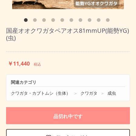
国産オオクワガタペアオス81mmUP(能勢YG)
(虫)
￥11,440
税込
関連カテゴリ
クワガタ・カブトムシ（生体）
クワガタ
成虫
＞
＞
品切れ中です