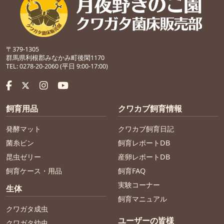
〒379-1305
群馬県利根郡みなかみ町後閑1170
TEL: 0278-20-2060 (平日 9:00-17:00)
飼育用品
クワカブ飼育情報
発酵マット
クワカブ飼育日記
菌糸ビン
飼育レポートDB
昆虫ゼリー
産卵レポートDB
飼育ケース・用品
飼育FAQ
実験コーナー
生体
飼育マニュアル
クワガタ成虫
ユーザーの皆様
クワガタ幼虫